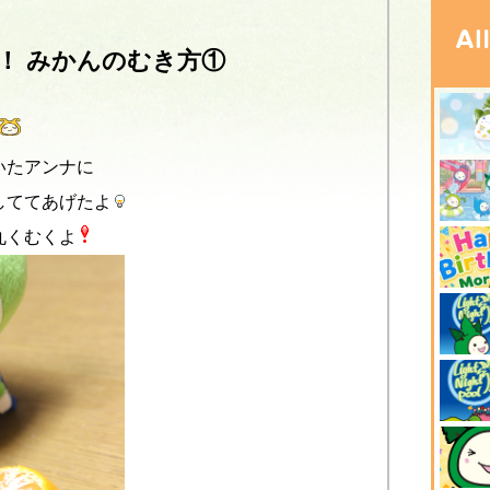
！ みかんのむき方①
いたアンナに
しててあげたよ
丸くむくよ