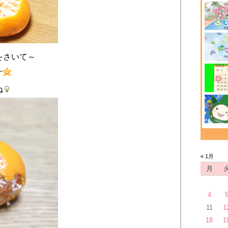
をさいて～
す
ね
« 1月
月
4
11
1
18
1