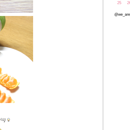
25
2
@we_ar
がり