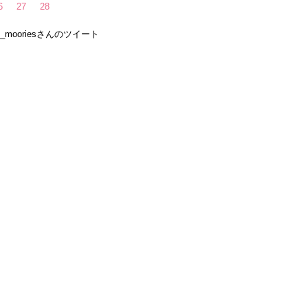
6
27
28
e_mooriesさんのツイート