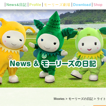
News&日記
Profile
モーリーズ劇場
Download
Shop
Moories
>
モーリーズの日記
>
ライト