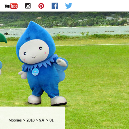
Moories
>
2018
>
9月
>
01