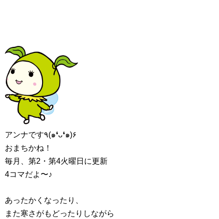
アンナです٩(๑❛ᴗ❛๑)۶
おまちかね！
毎月、第2・第4火曜日に更新
4コマだよ〜♪
あったかくなったり、
また寒さがもどったりしながら