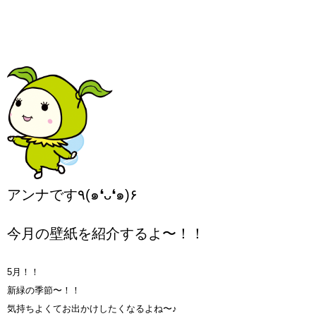
アンナです٩(๑❛ᴗ❛๑)۶
今月の壁紙を紹介するよ〜！！
5月！！
新緑の季節〜！！
気持ちよくてお出かけしたくなるよね〜♪