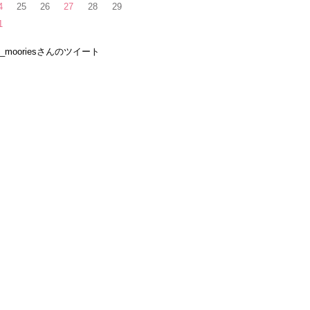
4
25
26
27
28
29
1
e_mooriesさんのツイート