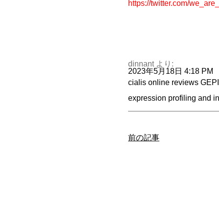
https://twitter.com/we_ar
dinnant
より:
2023年5月18日 4:18 PM
cialis online reviews
GEPIA
expression profiling and i
前の記事