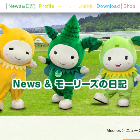
News&日記
Profile
モーリーズ劇場
Download
Shop
Moories
>
ニュー