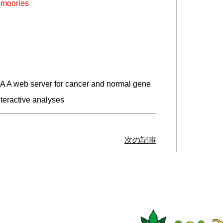
e_moories
 A web server for cancer and normal gene
nteractive analyses
次の記事