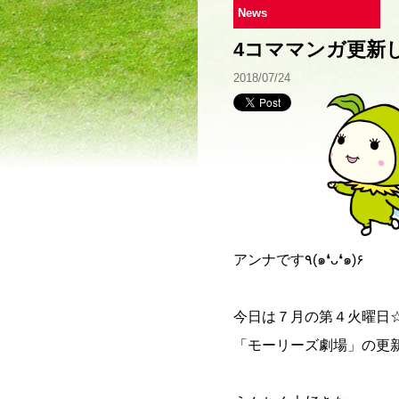
News
4コママンガ更新
2018/07/24
アンナです٩(๑❛ᴗ❛๑)۶
今日は７月の第４火曜日
「モーリーズ劇場」の更