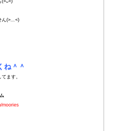
>ᴗ<)
(>﹏<)
くね＾＾
してます。
ラム
m/moories