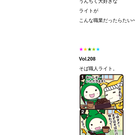
うんちく大好きな
ライトが
こんな職業だったらたい
★
★
★
★
★
Vol.208
そば職人ライト。