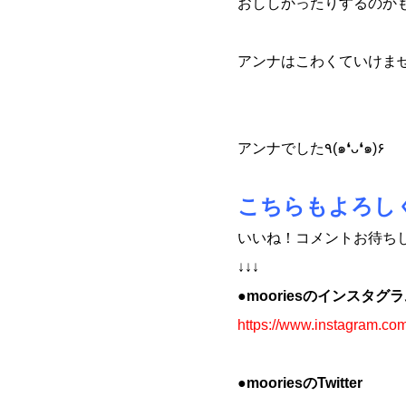
おししかったりするのかも(
アンナはこわくていけません
アンナでした٩(๑❛ᴗ❛๑)۶
こちらもよろし
いいね！コメントお待ち
↓↓↓
●mooriesのインスタグ
https://www.instagram.co
●mooriesのTwitter