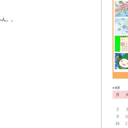
へん。。
« 6月
月
2
9
1
16
1