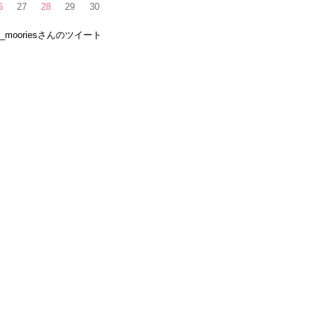
6
27
28
29
30
e_mooriesさんのツイート