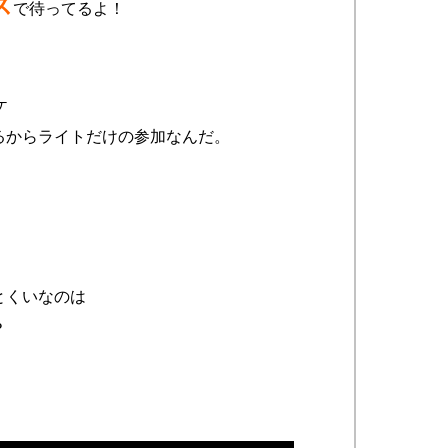
ス
で待ってるよ！
ケ
るからライトだけの参加なんだ。
とくいなのは
？