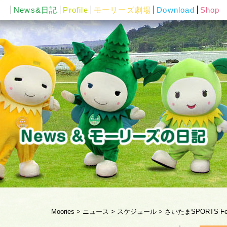
News&日記
Profile
モーリーズ劇場
Download
Shop
Moories
>
ニュース
>
スケジュール
>
さいたまSPORTS Fe