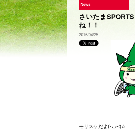
News
さいたまSPORTS F
ね！！
2016/04/25
モリスケだよ(･ڡ<)☆