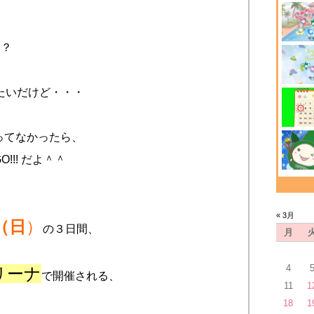
？？
たいだけど・・・
ってなかったら、
!!! だよ＾＾
« 3月
（
日
）
の３日間、
月
4
リーナ
で開催される、
11
1
18
1