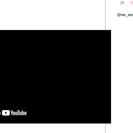
28
2
@we_ar