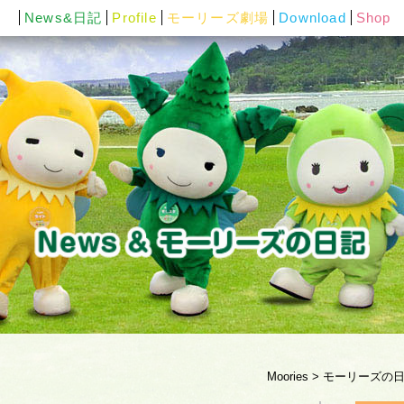
News&日記
Profile
モーリーズ劇場
Download
Shop
Moories
>
モーリーズの