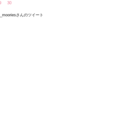
9
30
e_mooriesさんのツイート