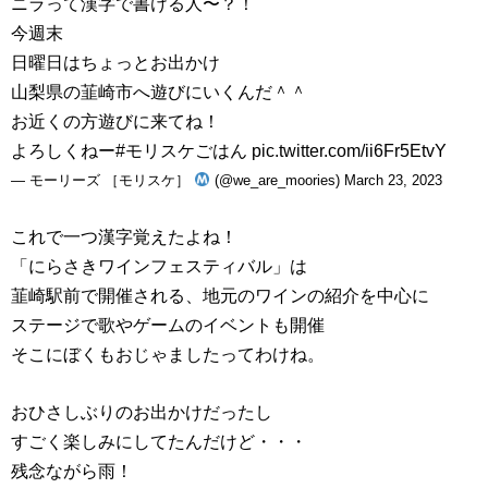
ニラって漢字で書ける人〜？！
今週末
日曜日はちょっとお出かけ
山梨県の韮崎市へ遊びにいくんだ＾＾
お近くの方遊びに来てね！
よろしくねー
#モリスケごはん
pic.twitter.com/ii6Fr5EtvY
— モーリーズ ［モリスケ］
(@we_are_moories)
March 23, 2023
これで一つ漢字覚えたよね！
「にらさきワインフェスティバル」は
韮崎駅前で開催される、地元のワインの紹介を中心に
ステージで歌やゲームのイベントも開催
そこにぼくもおじゃましたってわけね。
おひさしぶりのお出かけだったし
すごく楽しみにしてたんだけど・・・
残念ながら雨！