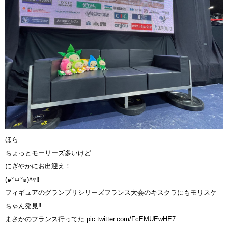
ほら
ちょっとモーリーズ多いけど
にぎやかにお出迎え！
(๑°ㅁ°๑)ﾊｯ‼︎
フィギュアのグランプリシリーズフランス大会のキスクラにもモリスケ
ちゃん発見‼︎
まさかのフランス行ってた
pic.twitter.com/FcEMUEwHE7