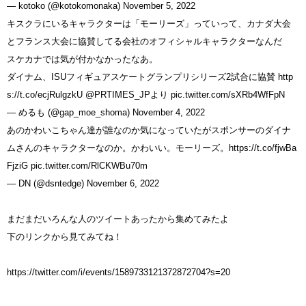
— kotoko (@kotokomonaka)
November 5, 2022
キスクラにいるキャラクターは「モーリーズ」っていって、カナダ大会
とフランス大会に協賛してる会社のオフィシャルキャラクターなんだ
スケカナでは気が付かなかったなあ。
ダイナム、ISUフィギュアスケートグランプリシリーズ2試合に協賛
http
s://t.co/ecjRulgzkU
@PRTIMES_JP
より
pic.twitter.com/sXRb4WfFpN
— めるも (@gap_moe_shoma)
November 4, 2022
あのかわいこちゃん達が誰なのか気になっていたがスポンサーのダイナ
ムさんのキャラクターなのか。かわいい。モーリーズ。
https://t.co/fjwBa
FjziG
pic.twitter.com/RlCKWBu70m
— DN (@dsntedge)
November 6, 2022
まだまだいろんな人のツイートあったから集めてみたよ
下のリンクから見てみてね！
https://twitter.com/i/events/1589733121372872704?s=20