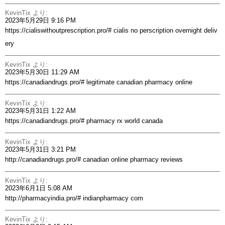
KevinTix
より:
2023年5月29日 9:16 PM
https://cialiswithoutprescription.pro/#
cialis no perscription overnight deliv
ery
KevinTix
より:
2023年5月30日 11:29 AM
https://canadiandrugs.pro/#
legitimate canadian pharmacy online
KevinTix
より:
2023年5月31日 1:22 AM
https://canadiandrugs.pro/#
pharmacy rx world canada
KevinTix
より:
2023年5月31日 3:21 PM
http://canadiandrugs.pro/#
canadian online pharmacy reviews
KevinTix
より:
2023年6月1日 5:08 AM
http://pharmacyindia.pro/#
indianpharmacy com
KevinTix
より: