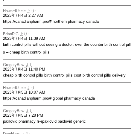
HowardUsele
より:
2023年7月4日 2:27 AM
https://canadianpharm.pro/#
northern pharmacy canada
BrianRiG
より:
2023年7月4日 11:39 AM
birth control pills without seeing a doctor:
over the counter birth control pill
s
– cheap birth control pills
GregoryBew
より:
2023年7月4日 11:40 PM
cheap birth control pills
birth control pills cost
birth control pills delivery
HowardUsele
より:
2023年7月5日 10:07 AM
https://canadianpharm.pro/#
global pharmacy canada
GregoryBew
より:
2023年7月5日 7:28 PM
paxlovid pharmacy
п»їpaxlovid
paxlovid generic
DerekLow
より: