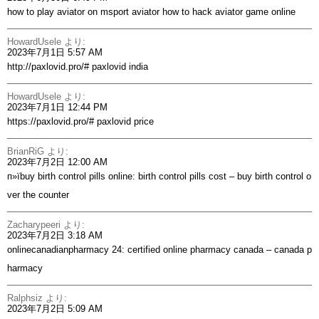
how to play aviator on msport
aviator
how to hack aviator game online
HowardUsele
より:
2023年7月1日 5:57 AM
http://paxlovid.pro/#
paxlovid india
HowardUsele
より:
2023年7月1日 12:44 PM
https://paxlovid.pro/#
paxlovid price
BrianRiG
より:
2023年7月2日 12:00 AM
п»їbuy birth control pills online:
birth control pills cost
– buy birth control o
ver the counter
Zacharypeeri
より:
2023年7月2日 3:18 AM
onlinecanadianpharmacy 24:
certified online pharmacy canada
– canada p
harmacy
Ralphsiz
より:
2023年7月2日 5:09 AM