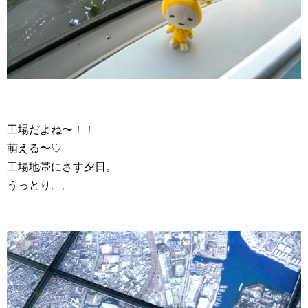
工場だよね〜！！
萌える〜♡
工場地帯にさす夕日。
うっとり。。