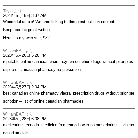
Tayla
より:
2023年5月19日 3:37 AM
Wonderful article! We aree linking to this grest ost oon oour site.
Keep upp the great writing.
Here iss my web-site;
982
WilliamBAF
より:
2023年5月26日 5:28 PM
reputable online canadian pharmacy:
prescription drugs without prior pres
cription
– canadian pharmacy no prescrition
WilliamBAF
より:
2023年5月27日 2:04 PM
best canadian online pharmacy viagra:
prescription drugs without prior pre
scription
– list of online canadian pharmacies
WilliamBAF
より:
2023年5月28日 6:08 PM
medications canada:
medicine from canada with no prescriptions
– cheap
canadian cialis