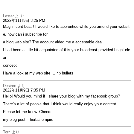
Lester
より:
2022年11月9日 3:25 PM
Magnificent beat ! I would like to apprentice while you amend your websit
e, how can i subscribe for
a blog web site? The account aided me a acceptable deal.
I had been a little bit acquainted of this your broadcast provided bright cle
ar
concept
Have a look at my web site …
rip bullets
Desiree
より:
2022年11月9日 7:35 PM
Hello! Would you mind if I share your blog with my facebook group?
There’s a lot of people that I think would really enjoy your content.
Please let me know. Cheers
my blog post –
herbal empire
Torri
より: