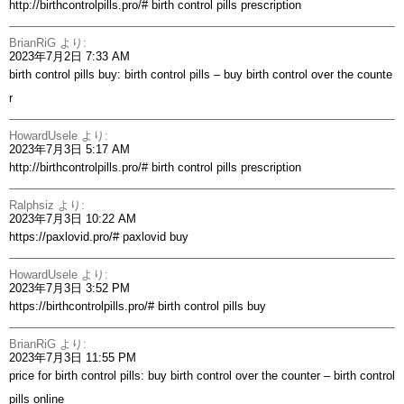
http://birthcontrolpills.pro/#
birth control pills prescription
BrianRiG
より:
2023年7月2日 7:33 AM
birth control pills buy:
birth control pills
– buy birth control over the counte
r
HowardUsele
より:
2023年7月3日 5:17 AM
http://birthcontrolpills.pro/#
birth control pills prescription
Ralphsiz
より:
2023年7月3日 10:22 AM
https://paxlovid.pro/#
paxlovid buy
HowardUsele
より:
2023年7月3日 3:52 PM
https://birthcontrolpills.pro/#
birth control pills buy
BrianRiG
より:
2023年7月3日 11:55 PM
price for birth control pills:
buy birth control over the counter
– birth control
pills online