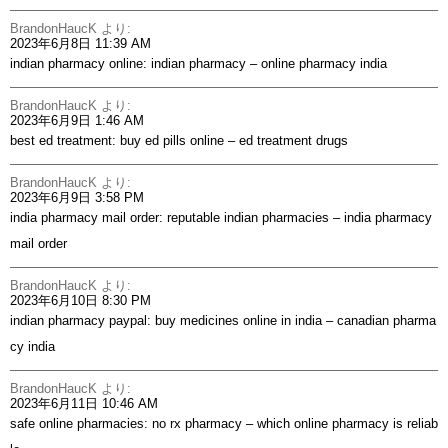
BrandonHaucK
より:
2023年6月8日 11:39 AM
indian pharmacy online:
indian pharmacy
– online pharmacy india
BrandonHaucK
より:
2023年6月9日 1:46 AM
best ed treatment:
buy ed pills online
– ed treatment drugs
BrandonHaucK
より:
2023年6月9日 3:58 PM
india pharmacy mail order:
reputable indian pharmacies
– india pharmacy
mail order
BrandonHaucK
より:
2023年6月10日 8:30 PM
indian pharmacy paypal:
buy medicines online in india
– canadian pharma
cy india
BrandonHaucK
より:
2023年6月11日 10:46 AM
safe online pharmacies:
no rx pharmacy
– which online pharmacy is reliab