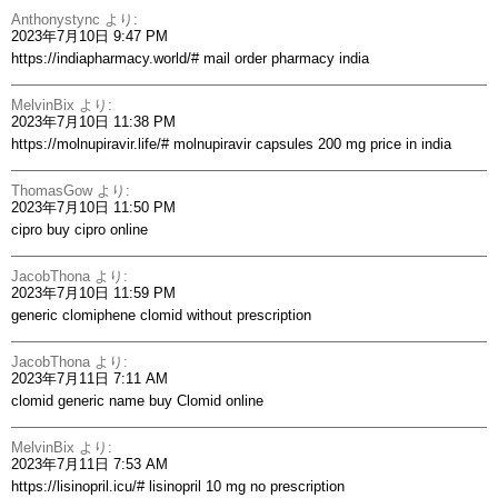
Anthonystync
より:
2023年7月10日 9:47 PM
https://indiapharmacy.world/#
mail order pharmacy india
MelvinBix
より:
2023年7月10日 11:38 PM
https://molnupiravir.life/#
molnupiravir capsules 200 mg price in india
ThomasGow
より:
2023年7月10日 11:50 PM
cipro
buy cipro online
JacobThona
より:
2023年7月10日 11:59 PM
generic clomiphene
clomid without prescription
JacobThona
より:
2023年7月11日 7:11 AM
clomid generic name
buy Clomid online
MelvinBix
より:
2023年7月11日 7:53 AM
https://lisinopril.icu/#
lisinopril 10 mg no prescription