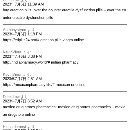
2023年7月6日 11:39 AM
buy erection pills:
over the counter erectile dysfunction pills
– over the co
unter erectile dysfunction pills
Anthonystync
より:
2023年7月6日 1:18 PM
https://edpills24.pro/#
erection pills viagra online
KevinViora
より:
2023年7月6日 3:38 PM
http://indiapharmacy.world/#
indian pharmacy
KevinViora
より:
2023年7月7日 2:51 AM
https://mexicanpharmacy.life/#
mexican rx online
DerekLow
より:
2023年7月7日 8:52 AM
mexico drug stores pharmacies:
mexico drug stores pharmacies
– mexic
an drugstore online
Richardamest
より: