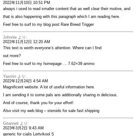
2022年11月10日 10:51 PM
always i used to read smaller content that as well clear their motive, and
that is also happening with this paragraph which I am reading here.
Feel free to surf to my blog post
Rare Breed Trigger
Johnnie
より:
2022年11月12日 12:20 AM
This text is worth everyone’s attention. Where can I find
out more?
Feel free to surf to my homepage …
7.62×39 ammo
Yasmin
より:
2022年12月24日 4:54 AM
Magnificent website. A lot of useful information here.
I am sending it to some pals ans additionally sharing in delicious.
And of course, thank you for your effort!
Also visit my web blog –
steroids for sale fast shipping
Gitanneli
より:
2023年3月2日 9:43 AM
generic for cialis
Lertvikool S