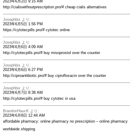
2023年6月2日 9:15 AM
http://cialiswithoutprescription.pro/#
cheap cialis alternatives
Josephbix
より:
2023年6月5日 1:56 PM
https://cytotecpills.pro/#
cytotec online
Josephbix
より:
2023年6月6日 4:09 AM
http://cytotecpills.pro/#
buy misoprostol over the counter
Josephbix
より:
2023年6月6日 6:27 PM
http://ciproantibiotic.pro/#
buy ciprofloxacin over the counter
Josephbix
より:
2023年6月7日 8:38 AM
http://cytotecpills.pro/#
buy cytotec in usa
BrandonHaucK
より:
2023年6月8日 12:44 AM
affordable pharmacy:
online pharmacy no prescription
– online pharmacy
worldwide shipping