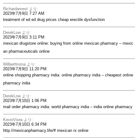
Richardamest
より:
2023年7月9日 7:27 AM
treatment of ed
ed drug prices
cheap erectile dysfunction
DerekLow
より:
2023年7月9日 3:11 PM
mexican drugstore online:
buying from online mexican pharmacy
– mexic
an pharmaceuticals online
Wilberttroma
より:
2023年7月9日 11:20 PM
online shopping pharmacy india:
online pharmacy india
– cheapest online
pharmacy india
DerekLow
より:
2023年7月10日 1:06 PM
mail order pharmacy india:
world pharmacy india
– india online pharmacy
KevinViora
より:
2023年7月10日 6:34 PM
http://mexicanpharmacy.life/#
mexican rx online