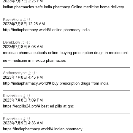
2023年7月7日 2:25 PM
indian pharmacies safe
india pharmacy
Online medicine home delivery
KevinViora
より:
2023年7月8日 12:28 AM
http://indiapharmacy.world/#
online pharmacy india
DerekLow
より:
2023年7月8日 6:08 AM
mexican pharmaceuticals online:
buying prescription drugs in mexico onli
ne
– medicine in mexico pharmacies
Anthonystync
より:
2023年7月8日 4:45 PM
http://indiapharmacy.world/#
buy prescription drugs from india
KevinViora
より:
2023年7月8日 7:09 PM
https://edpills24.pro/#
best ed pills at gnc
KevinViora
より:
2023年7月9日 4:36 AM
https://indiapharmacy.world/#
indian pharmacy