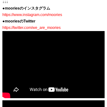
↓↓↓
●mooriesのインスタグラム
https://www.instagram.com/moories
●mooriesのTwitter
https://twitter.com/we_are_moories