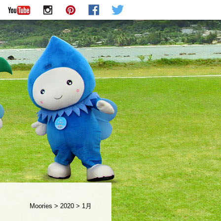
Moories
>
2020
>
1月