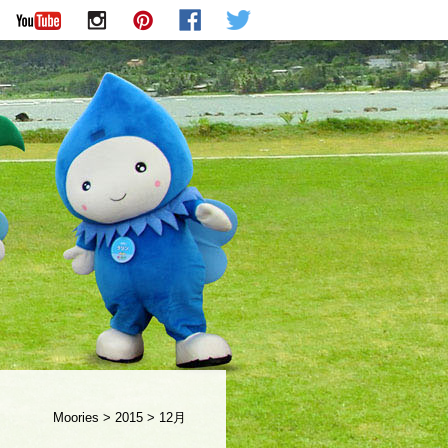
Moories
>
2015
>
12月