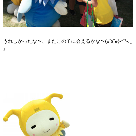
うれしかったな〜、またこの子に会えるかな〜(๑ˇεˇ๑)•*¨*•.¸¸
♪