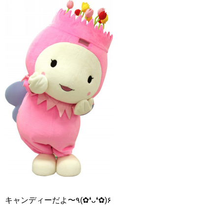
キャンディーだよ〜٩(✿❛ᴗ❛✿)۶