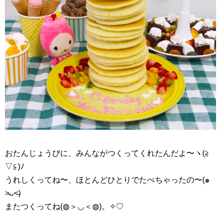
おたんじょうびに、みんながつくってくれたんだよ〜ヽ(≧
▽≦)ﾉ
うれしくってね〜、ほとんどひとりでたべちゃったの〜(๑
˃̵ᴗ˂̵)
またつくってね(◍＞◡＜◍)。✧♡