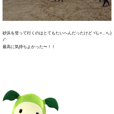
砂浜を登って行くのはとてもたいへんだったけどヾ(｡>﹏<｡)
ﾉﾞ
最高に気持ちよかった〜！！