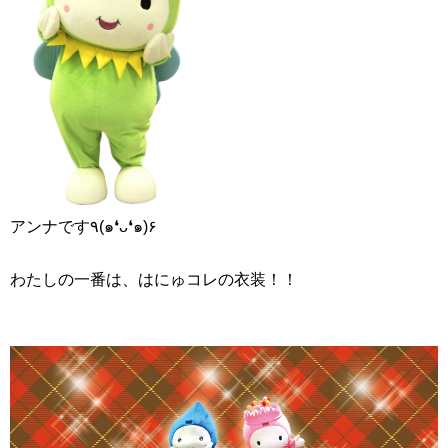
アンナです٩(๑❛ᴗ❛๑)۶
わたしの一番は、はにゅコレの衣装！！